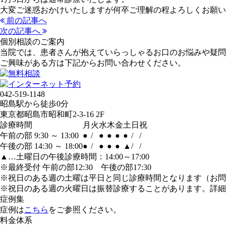
大変ご迷惑おかけいたしますが何卒ご理解の程よろしくお願い
前の記事へ
次の記事へ
個別相談のご案内
当院では、患者さんが抱えていらっしゃるお口のお悩みや疑問
ご興味がある方は下記からお問い合わせください。
042-519-1148
昭島駅から徒歩0分
東京都昭島市昭和町2-3-16 2F
診療時間
月
火
水
木
金
土
日
祝
午前の部 9:30 ～ 13:00
●
/
●
●
●
●
/
/
午後の部 14:30 ～ 18:00
●
/
●
●
●
▲
/
/
▲…土曜日の午後診療時間：14:00～17:00
※最終受付 午前の部12:30 午後の部17:30
※祝日のある週の土曜は平日と同じ診療時間となります（お問
※祝日のある週の火曜日は振替診療することがあります。詳細
症例集
症例は
こちら
をご参照ください。
料金体系