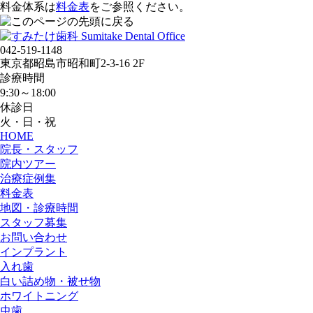
料金体系は
料金表
をご参照ください。
042-519-1148
東京都昭島市昭和町2-3-16 2F
診療時間
9:30～18:00
休診日
火・日・祝
HOME
院長・スタッフ
院内ツアー
治療症例集
料金表
地図・診療時間
スタッフ募集
お問い合わせ
インプラント
入れ歯
白い詰め物・被せ物
ホワイトニング
虫歯