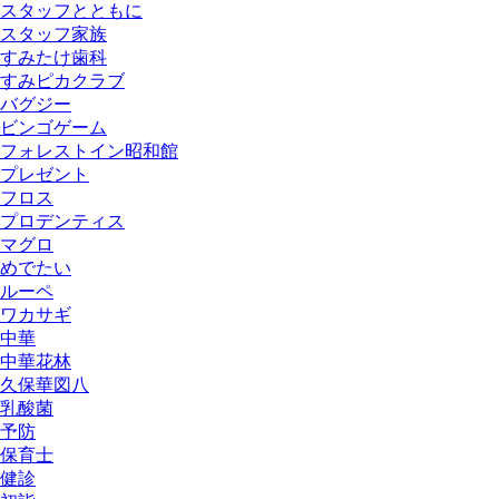
スタッフとともに
スタッフ家族
すみたけ歯科
すみピカクラブ
バグジー
ビンゴゲーム
フォレストイン昭和館
プレゼント
フロス
プロデンティス
マグロ
めでたい
ルーペ
ワカサギ
中華
中華花林
久保華図八
乳酸菌
予防
保育士
健診