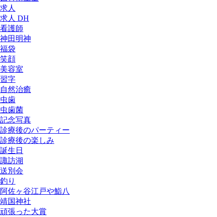
求人
求人 DH
看護師
神田明神
福袋
笑顔
美容室
習字
自然治癒
虫歯
虫歯菌
記念写真
診療後のパーティー
診療後の楽しみ
誕生日
諏訪湖
送別会
釣り
阿佐ヶ谷江戸や鮨八
靖国神社
頑張った大賞