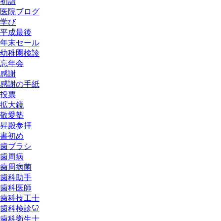
初詣
医院ブログ
学び
平成最後
年末セール
幼稚園検診
忘年会
感謝
感謝の手紙
投票
拡大鏡
敬愛塾
昇殿参拝
書初め
歯ブラシ
歯周病
歯周病菌
歯科助手
歯科医師
歯科技工士
歯科検診🦷
歯科衛生士