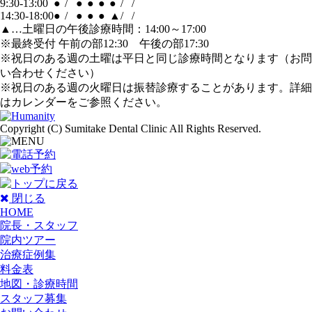
9:30-13:00
●
/
●
●
●
●
/
/
14:30-18:00
●
/
●
●
●
▲
/
/
▲…土曜日の午後診療時間：14:00～17:00
※最終受付 午前の部12:30 午後の部17:30
※祝日のある週の土曜は平日と同じ診療時間となります（お問
い合わせください）
※祝日のある週の火曜日は振替診療することがあります。詳細
はカレンダーをご参照ください。
Copyright (C) Sumitake Dental Clinic All Rights Reserved.
閉じる
HOME
院長・スタッフ
院内ツアー
治療症例集
料金表
地図・診療時間
スタッフ募集