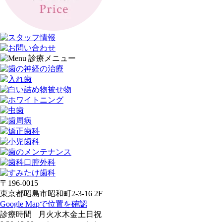
〒196-0015
東京都昭島市昭和町2-3-16 2F
Google Mapで位置を確認
診療時間
月
火
水
木
金
土
日
祝