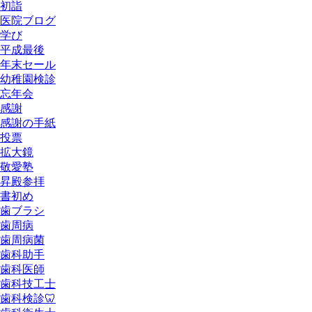
初詣
医院ブログ
学び
平成最後
年末セール
幼稚園検診
忘年会
感謝
感謝の手紙
投票
拡大鏡
敬愛塾
昇殿参拝
書初め
歯ブラシ
歯周病
歯周病菌
歯科助手
歯科医師
歯科技工士
歯科検診🦷