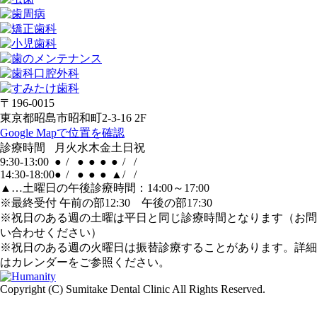
〒196-0015
東京都昭島市昭和町2-3-16 2F
Google Mapで位置を確認
診療時間
月
火
水
木
金
土
日
祝
9:30-13:00
●
/
●
●
●
●
/
/
14:30-18:00
●
/
●
●
●
▲
/
/
▲…土曜日の午後診療時間：14:00～17:00
※最終受付 午前の部12:30 午後の部17:30
※祝日のある週の土曜は平日と同じ診療時間となります（お問
い合わせください）
※祝日のある週の火曜日は振替診療することがあります。詳細
はカレンダーをご参照ください。
Copyright (C) Sumitake Dental Clinic All Rights Reserved.