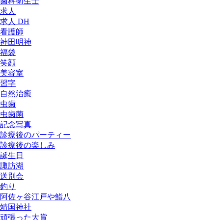
歯科衛生士
求人
求人 DH
看護師
神田明神
福袋
笑顔
美容室
習字
自然治癒
虫歯
虫歯菌
記念写真
診療後のパーティー
診療後の楽しみ
誕生日
諏訪湖
送別会
釣り
阿佐ヶ谷江戸や鮨八
靖国神社
頑張った大賞