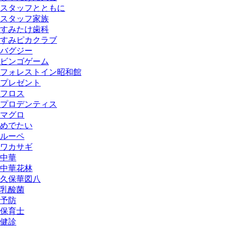
スタッフとともに
スタッフ家族
すみたけ歯科
すみピカクラブ
バグジー
ビンゴゲーム
フォレストイン昭和館
プレゼント
フロス
プロデンティス
マグロ
めでたい
ルーペ
ワカサギ
中華
中華花林
久保華図八
乳酸菌
予防
保育士
健診