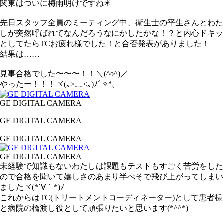
関東はついに梅雨明けですね☀
先日スタッフ全員のミーティング中、衛生士の平生さんとわた
しが突然呼ばれてなんだろうなにかしたかな！？と内心ドキッ
としてたらTCお疲れ様でした！と合否発表がありました！
結果は……
見事合格でした〜〜〜！！＼(^o^)／
やったー！！！ヾ(｡>﹏<｡)ﾉﾞ✧*。
GE DIGITAL CAMERA
GE DIGITAL CAMERA
GE DIGITAL CAMERA
GE DIGITAL CAMERA
未経験で知識もないわたしは課題もテストもすごく苦労をした
ので合格を聞いて嬉しさのあまり半べそで飛び上がってしまい
ましたヾ(*´∀｀*)ﾉ
これからはTC(トリートメントコーディネーター)として患者様
と病院の橋渡し役として頑張りたいと思います(*^^*)