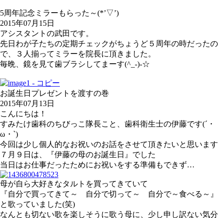
5周年記念ミラーもらった～(*’▽’)
2015年07月15日
アシスタントの武田です。
先日わが子たちの定期チェックがちょうど５周年の時だったの
で、３人揃ってミラーを院長に頂きました。
毎晩、鏡を見て歯ブラシしてまーす(^_-)-☆
お誕生日プレゼントを渡すの巻
2015年07月13日
こんにちは！
すみたけ歯科のちびっこ隊長こと、歯科衛生士の伊藤です(´・
ω・`)
今回は少し個人的なお祝いのお話をさせて頂きたいと思います
７月９日は、『伊藤の母のお誕生日』でした
当日はお仕事だったためにお祝いをする準備もできず…
母が自ら大好きなタルトを買ってきていて
『自分で買ってきて～ 自分で切って～ 自分で～食べる～』
と歌っていました(笑)
なんとも切ない歌を楽しそうに歌う母に、少し申し訳ない気分