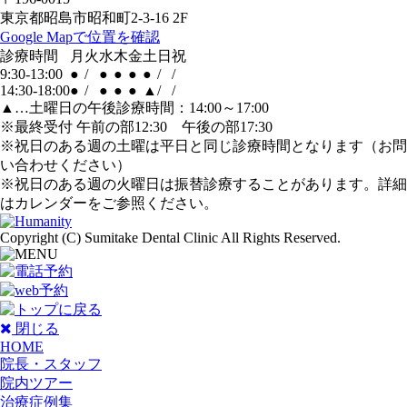
東京都昭島市昭和町2-3-16 2F
Google Mapで位置を確認
診療時間
月
火
水
木
金
土
日
祝
9:30-13:00
●
/
●
●
●
●
/
/
14:30-18:00
●
/
●
●
●
▲
/
/
▲…土曜日の午後診療時間：14:00～17:00
※最終受付 午前の部12:30 午後の部17:30
※祝日のある週の土曜は平日と同じ診療時間となります（お問
い合わせください）
※祝日のある週の火曜日は振替診療することがあります。詳細
はカレンダーをご参照ください。
Copyright (C) Sumitake Dental Clinic All Rights Reserved.
閉じる
HOME
院長・スタッフ
院内ツアー
治療症例集