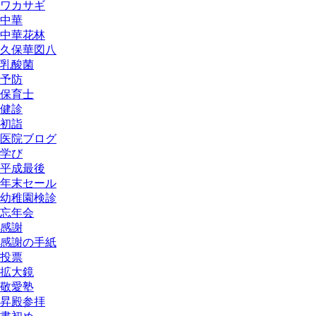
ワカサギ
中華
中華花林
久保華図八
乳酸菌
予防
保育士
健診
初詣
医院ブログ
学び
平成最後
年末セール
幼稚園検診
忘年会
感謝
感謝の手紙
投票
拡大鏡
敬愛塾
昇殿参拝