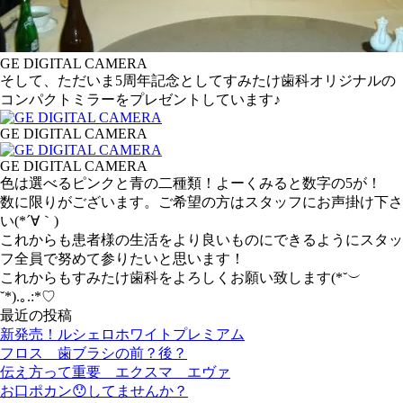
GE DIGITAL CAMERA
そして、ただいま5周年記念としてすみたけ歯科オリジナルの
コンパクトミラーをプレゼントしています♪
GE DIGITAL CAMERA
GE DIGITAL CAMERA
色は選べるピンクと青の二種類！よーくみると数字の5が！
数に限りがございます。ご希望の方はスタッフにお声掛け下さ
い(*´∀｀)
これからも患者様の生活をより良いものにできるようにスタッ
フ全員で努めて参りたいと思います！
これからもすみたけ歯科をよろしくお願い致します(*˘︶
˘*).｡.:*♡
最近の投稿
新発売！ルシェロホワイトプレミアム
フロス 歯ブラシの前？後？
伝え方って重要 エクスマ エヴァ
お口ポカン😯してませんか？