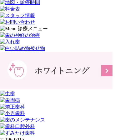
〒196-0015