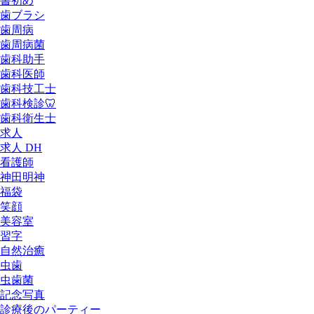
書初め
歯ブラシ
歯周病
歯周病菌
歯科助手
歯科医師
歯科技工士
歯科検診🦷
歯科衛生士
求人
求人 DH
看護師
神田明神
福袋
笑顔
美容室
習字
自然治癒
虫歯
虫歯菌
記念写真
診療後のパーティー