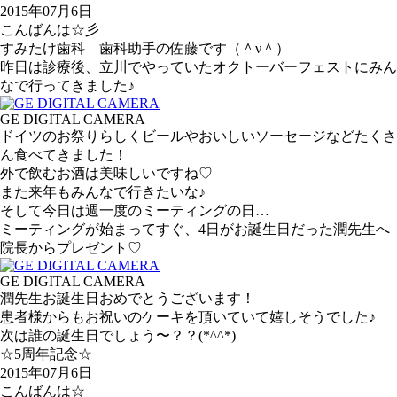
2015年07月6日
こんばんは☆彡
すみたけ歯科 歯科助手の佐藤です（＾ν＾）
昨日は診療後、立川でやっていたオクトーバーフェストにみん
なで行ってきました♪
GE DIGITAL CAMERA
ドイツのお祭りらしくビールやおいしいソーセージなどたくさ
ん食べてきました！
外で飲むお酒は美味しいですね♡
また来年もみんなで行きたいな♪
そして今日は週一度のミーティングの日…
ミーティングが始まってすぐ、4日がお誕生日だった潤先生へ
院長からプレゼント♡
GE DIGITAL CAMERA
潤先生お誕生日おめでとうございます！
患者様からもお祝いのケーキを頂いていて嬉しそうでした♪
次は誰の誕生日でしょう〜？？(*^^*)
☆5周年記念☆
2015年07月6日
こんばんは☆