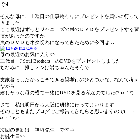
です
そんな母に、土曜日の仕事終わりにプレゼントを買いに行って
きました
ここ最近はずっとジャニーズの嵐のＤＶＤをプレゼントする習
慣があったのですが
嵐のＤＶＤもネタ切れになってきたために今回は…
母の最近のお気に入りの
三代目 J Soul Brothers のDVDをプレゼントしました！
ちなみに、推しメンは岩ちゃんだそうで
実家暮らしだからこそできる親孝行のひとつかな、なんて考え
ながら
嬉しそうな母の横で一緒にDVDを見る私なのでした(*´ω｀*)
さて、私は明日から大阪に研修に行ってまいります
そのこともまたブログでご報告できたらと思いますので(｀・
ω・´)bye
次回の更新は 神垣先生 です⇒
お誕生日^^