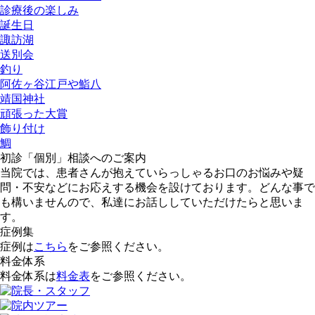
診療後の楽しみ
誕生日
諏訪湖
送別会
釣り
阿佐ヶ谷江戸や鮨八
靖国神社
頑張った大賞
飾り付け
鯛
初診「個別」相談へのご案内
当院では、患者さんが抱えていらっしゃるお口のお悩みや疑
問・不安などにお応えする機会を設けております。どんな事で
も構いませんので、私達にお話ししていただけたらと思いま
す。
症例集
症例は
こちら
をご参照ください。
料金体系
料金体系は
料金表
をご参照ください。