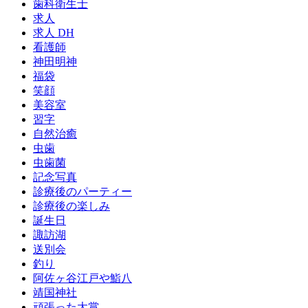
歯科衛生士
求人
求人 DH
看護師
神田明神
福袋
笑顔
美容室
習字
自然治癒
虫歯
虫歯菌
記念写真
診療後のパーティー
診療後の楽しみ
誕生日
諏訪湖
送別会
釣り
阿佐ヶ谷江戸や鮨八
靖国神社
頑張った大賞