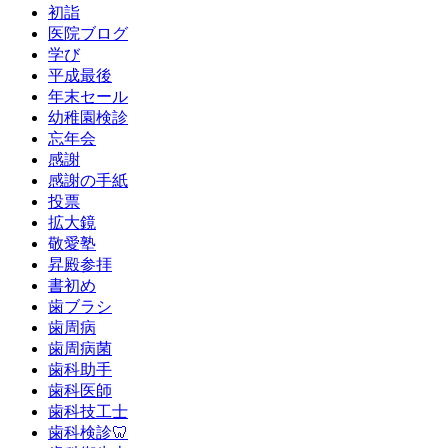
初詣
医院ブログ
学び
平成最後
年末セール
幼稚園検診
忘年会
感謝
感謝の手紙
投票
拡大鏡
敬愛塾
昇殿参拝
書初め
歯ブラシ
歯周病
歯周病菌
歯科助手
歯科医師
歯科技工士
歯科検診🦷