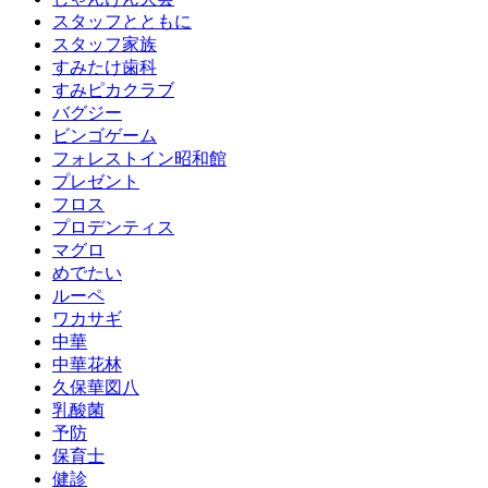
スタッフとともに
スタッフ家族
すみたけ歯科
すみピカクラブ
バグジー
ビンゴゲーム
フォレストイン昭和館
プレゼント
フロス
プロデンティス
マグロ
めでたい
ルーペ
ワカサギ
中華
中華花林
久保華図八
乳酸菌
予防
保育士
健診