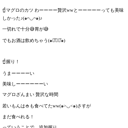
☝️マグロのカツ わーーーー贅沢wwとーーーーーっても美味
しかった♪(๑ᴖ◡ᴖ๑)♪
一切れで十分😅胃が😅
でもお酒は飲めちゃう(๑･̑◡･̑๑)
☝️握り！
うまーーーーい
美味しーーーーーーい
マグロざんまい 贅沢な時間
若いもんは🍚も食べてたww(๑>◡<๑)さすが
まだ食べれる！
っていうことで、追加握り