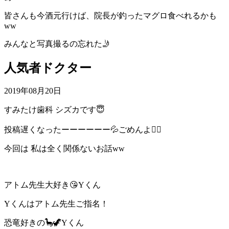
皆さんも今酒元行けば、院長が釣ったマグロ食べれるかも
ww
みんなと写真撮るの忘れた🤳
人気者ドクター
2019年08月20日
すみたけ歯科 シズカです😇
投稿遅くなったーーーーーー💦ごめんよ🙇‍♀️
今回は 私は全く関係ないお話ww
アトム先生大好き😘Yくん
Yくんはアトム先生ご指名！
恐竜好きの
🦕🦖Yくん