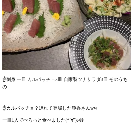
☝️刺身 一皿 カルパッチョ3皿 自家製ツナサラダ3皿 そのうち
の
☝️カルパッチョ？遅れて登場した静香さんww
一皿1人でぺろっと食べました(*´∀`)♪😅