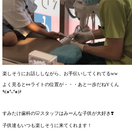
楽しそうにお話ししながら、お手伝いしてくれてるww
よく見ると👀ライトの位置が・・・あと一歩だねYくん
٩(๑❛ᴗ❛๑)۶
すみたけ歯科の🦷スタッフはみーんな子供が大好き❣️
子供達もいつも楽しそうに来てくれます！