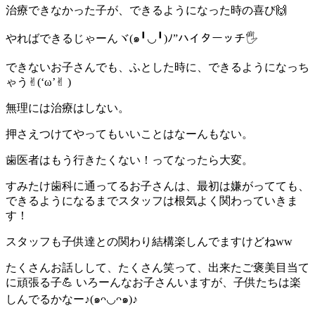
治療できなかった子が、できるようになった時の喜び🙌
やればできるじゃーんヾ(๑╹◡╹)ﾉ”ハイターッチ🖐
できないお子さんでも、ふとした時に、できるようになっち
ゃう✌︎(‘ω’✌︎ )
無理には治療はしない。
押さえつけてやってもいいことはなーんもない。
歯医者は
もう行きたくない！ってなったら大変。
すみたけ歯科に通ってるお子さんは、最初は嫌がってても、
できるようになるまでスタッフは根気よく関わっていきま
す！
スタッフも子供達との関わり結構楽しんでますけどねww
たくさんお話しして、たくさん笑って、出来たご褒美目当て
に頑張る子💪 いろーんなお子さんいますが、子供たちは楽
しんでるかなー♪(๑ᴖ◡ᴖ๑)♪