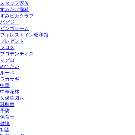
スタッフ家族
すみたけ歯科
すみピカクラブ
バグジー
ビンゴゲーム
フォレストイン昭和館
プレゼント
フロス
プロデンティス
マグロ
めでたい
ルーペ
ワカサギ
中華
中華花林
久保華図八
乳酸菌
予防
保育士
健診
初詣