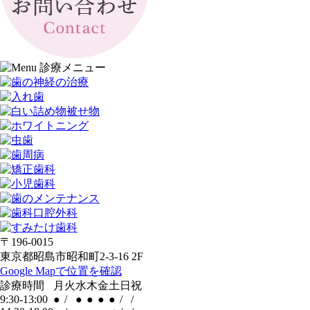
〒196-0015
東京都昭島市昭和町2-3-16 2F
Google Mapで位置を確認
診療時間
月
火
水
木
金
土
日
祝
9:30-13:00
●
/
●
●
●
●
/
/