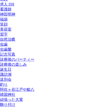
求人 DH
看護師
神田明神
福袋
笑顔
美容室
習字
自然治癒
虫歯
虫歯菌
記念写真
診療後のパーティー
診療後の楽しみ
誕生日
諏訪湖
送別会
釣り
阿佐ヶ谷江戸や鮨八
靖国神社
頑張った大賞
飾り付け