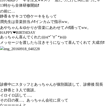
13時から全体研修開始❗
の前に…
静香＆サキコで🎂ケーキをもって
潤先生は音楽担当🎶❗インカムで指示ww。
あやちゃん＆ゆかりが音楽にあわせて🎶💃踊ってww。
HAPPY❤BIRTHDAY
あっちゃん喜んでくれた(((o(*ﾟ∀ﾟ*)o)))
メッセージを渡したら泣きそうになって喜んでくれて 大成功❗
診療中にスタッフとあっちゃんが個別面談して、診療後 院長
と静香と３人で面談。
イロイロ話して…。
その日の夜…。あっちゃん会社に戻って
なーーーーんと