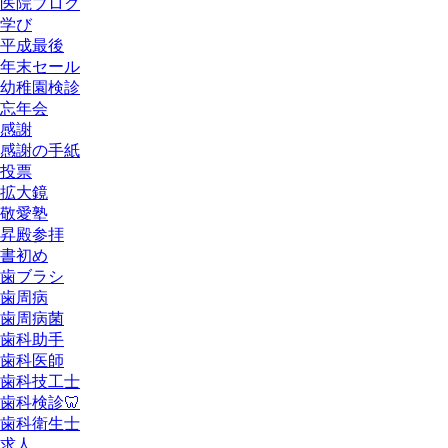
医院ブログ
学び
平成最後
年末セール
幼稚園検診
忘年会
感謝
感謝の手紙
投票
拡大鏡
敬愛塾
昇殿参拝
書初め
歯ブラシ
歯周病
歯周病菌
歯科助手
歯科医師
歯科技工士
歯科検診🦷
歯科衛生士
求人