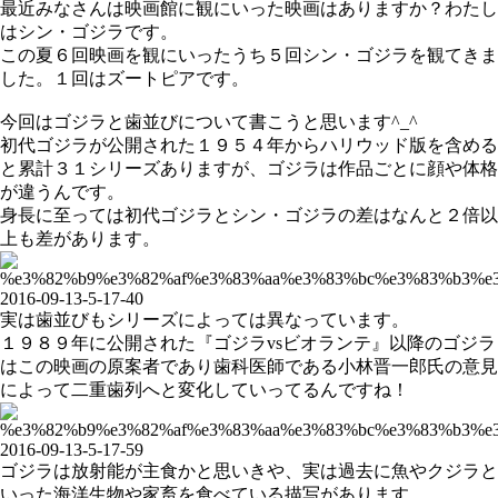
最近みなさんは映画館に観にいった映画はありますか？わたし
はシン・ゴジラです。
この夏６回映画を観にいったうち５回シン・ゴジラを観てきま
した。１回はズートピアです。
今回はゴジラと歯並びについて書こうと思います
^_^
初代ゴジラが公開された１９５４年からハリウッド版を含める
と累計３１シリーズありますが、ゴジラは作品ごとに顔や体格
が違うんです。
身長に至っては初代ゴジラとシン・ゴジラの差はなんと２倍以
上も差があります。
実は歯並びもシリーズによっては異なっています。
１９８９年に公開された『ゴジラ
vs
ビオランテ』以降のゴジラ
はこの映画の原案者であり歯科医師である小林晋一郎氏の意見
によって二重歯列へと変化していってるんですね！
ゴジラは放射能が主食かと思いきや、実は過去に魚やクジラと
いった海洋生物や家畜を食べている描写があります。