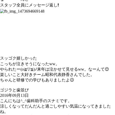
スタッフ全員にメッセージ返し❗
スッゴク嬉しかった
こっちが泣きそうになったww。
やられたー(o≧▽≦)ﾉ来年は泣かせて見せるww。なーんて😊
楽しいこと大好きチーム昭和代表静香さんでした。
ちゃんと研修での学びもありましたよ😉
ゴジラと歯並び
2016年09月13日
こんにちは
^_^
歯科助手のスナミです。
涼しくなってだんだんと過ごしやすい気温になってきました
ね。