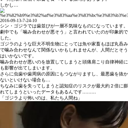
しかし
…
シン・ゴジラでは歯並びが一層不気味なものになっています。
劇中でも「噛み合わせが悪そう」と言われていたのが印象的で
した。
ゴジラのような巨大不明生物にとっては魚や家畜もほぼ丸呑み
で噛み合わせなんて関係ないかもしれませんが、人間だとそう
はいかないです。
噛み合わせが悪いのを放置してしまうと頭痛肩こり自律神経に
も影響が出てしまいます。
さらに虫歯や歯周病の原因にもつながりますし、最悪歯を抜か
ないといけない場合も
…
ちなみに歯を失ってしまうと認知症のリスクが最大約２倍に膨
れてしまうといったデータもあるんです
………
「ゴジラより怖いのは、私たち人間ね」