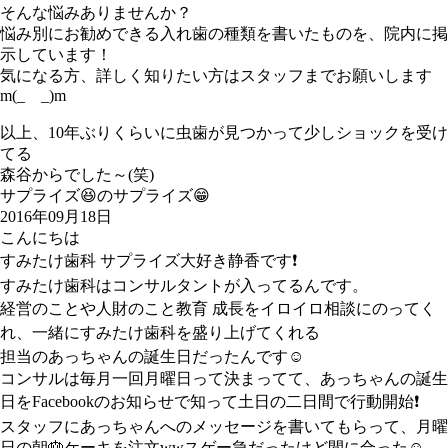
そんな悩みありませんか？
悩み別にお勧めできる入れ歯の種類を書いたものを、院内に掲
示しています！
気になる方、詳しく知りたい方はスタッフまでお願いします
m(_ _)m
以上、10年ぶりくらいに虫歯が見つかって少しショックを受け
てる
森谷からでした～(笑)
サプライズ😆のサプライズ😁
2016年09月18日
こんにちは
すみたけ歯科 サプライズ大好き静香です❗
すみたけ歯科はコンサルタントが入ってるんです。
経営のことや人財のこと教育 成長をイロイロ相談にのってく
れ、一緒にすみたけ歯科を盛り上げてくれる
担当の
あっちゃんの誕生日だったんです☺
コンサルは毎月一回月曜日って決まってて、あっちゃんの誕生
日をFacebookのお知らせで知って土日の二日間で行動開始❗
スタッフにあっちゃんへのメッセージを書いてもらって、月曜
日の朝🎂ケーキを注文wwスゲー急だったけど間に合った☺