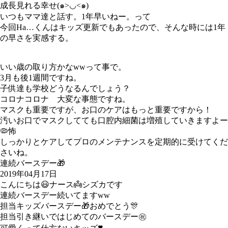
成長見れる幸せ(๑>◡<๑)
いつもママ達と話す。1年早いねー。って
今回Ha…くんはキッズ更新でもあったので、そんな時には1年
の早さを実感する。
いい歳の取り方かなwwって事で。
3月も後1週間ですね。
子供達も学校どうなるんでしょう？
コロナコロナ 大変な事態ですね。
マスクも重要ですが、お口のケアはもっと重要ですから！
汚いお口でマスクしてても口腔内細菌は増殖していきますよー
🦠怖
しっかりとケアしてプロのメンテナンスを定期的に受けてくだ
さいね。
連続バースデー🎁
2019年04月17日
こんにちは😃ナース👼シズカです
連続バースデー続いてますww
担当キッズバースデー🎁おめでとう🎊
担当引き継いではじめての
バースデー㊗️