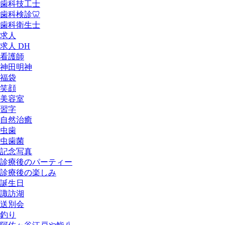
歯科技工士
歯科検診🦷
歯科衛生士
求人
求人 DH
看護師
神田明神
福袋
笑顔
美容室
習字
自然治癒
虫歯
虫歯菌
記念写真
診療後のパーティー
診療後の楽しみ
誕生日
諏訪湖
送別会
釣り