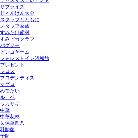
クリスマスプレゼント
サプライズ
じゃんけん大会
スタッフとともに
スタッフ家族
すみたけ歯科
すみピカクラブ
バグジー
ビンゴゲーム
フォレストイン昭和館
プレゼント
フロス
プロデンティス
マグロ
めでたい
ルーペ
ワカサギ
中華
中華花林
久保華図八
乳酸菌
予防