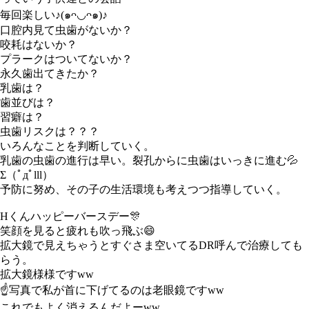
毎回楽しい♪(๑ᴖ◡ᴖ๑)♪
口腔内見て虫歯がないか？
咬耗はないか？
プラークはついてないか？
永久歯出てきたか？
乳歯は？
歯並びは？
習癖は？
虫歯リスクは？？？
いろんなことを判断していく。
乳歯の虫歯の進行は早い。裂孔からに虫歯はいっきに進む💦
Σ（ﾟдﾟlll）
予防に努め、その子の生活環境も考えつつ指導していく。
Hくんハッピーバースデー🎊
笑顔を見ると疲れも吹っ飛ぶ😄
拡大鏡で見えちゃうとすぐさま空いてるDR呼んで治療しても
らう。
拡大鏡様様ですww
☝️写真で私が首に下げてるのは老眼鏡ですww
これでもよく消えるんだよーww