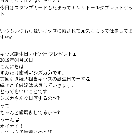
可愛くって仕方ないキッズ❣️
今日はスタンプカードもたまってキシリトールタブレットゲッ
ト！
いつもいつも可愛いキッズに癒されて元気もらって仕事してま
すww
キッズ誕生日 ハピバ〜プレゼント🎁
2019年04月16日
こんにちは
すみたけ歯科🦷シズカ👼です。
前回引き続き担当キッズの誕生日でーす👏
続々と子供達は成長していきます。
とってもいいことです！
シズカさん今日何するの〜
❓
って
ちゃんと歯磨きしてるか〜❓
うーん🤔
オイオイ！
っていう子供達との会話