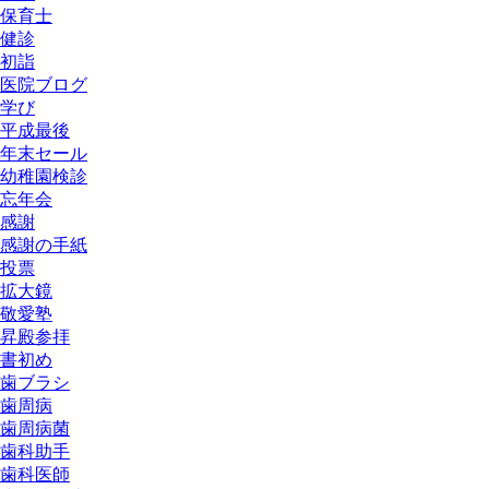
保育士
健診
初詣
医院ブログ
学び
平成最後
年末セール
幼稚園検診
忘年会
感謝
感謝の手紙
投票
拡大鏡
敬愛塾
昇殿参拝
書初め
歯ブラシ
歯周病
歯周病菌
歯科助手
歯科医師