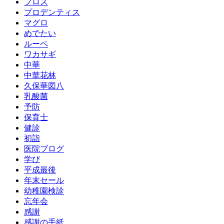
フロス
プロデンティス
マグロ
めでたい
ルーペ
ワカサギ
中華
中華花林
久保華図八
乳酸菌
予防
保育士
健診
初詣
医院ブログ
学び
平成最後
年末セール
幼稚園検診
忘年会
感謝
感謝の手紙