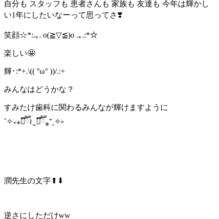
自分も スタッフも 患者さんも 家族も 友達も 今年は輝かし
い1年にしたいなーって思ってさ❣️
笑顔☆*:.｡. o(≧▽≦)o .｡.:*☆
楽しい🤩
輝･:*+.\(( °ω° ))/.:+
みんなはどうかな？
すみたけ歯科に関わるみんなが輝けますように
˚✧₊⁎❝᷀ົཽ≀ˍ̮ ❝᷀ົཽ⁎⁺˳✧༚
潤先生の文字
⬆︎⬇︎
逆さにしただけww