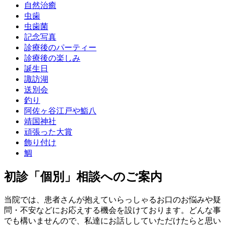
自然治癒
虫歯
虫歯菌
記念写真
診療後のパーティー
診療後の楽しみ
誕生日
諏訪湖
送別会
釣り
阿佐ヶ谷江戸や鮨八
靖国神社
頑張った大賞
飾り付け
鯛
初診「個別」相談へのご案内
当院では、患者さんが抱えていらっしゃるお口のお悩みや疑
問・不安などにお応えする機会を設けております。どんな事
でも構いませんので、私達にお話ししていただけたらと思い