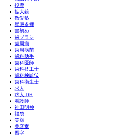
投票
拡大鏡
敬愛塾
昇殿参拝
書初め
歯ブラシ
歯周病
歯周病菌
歯科助手
歯科医師
歯科技工士
歯科検診🦷
歯科衛生士
求人
求人 DH
看護師
神田明神
福袋
笑顔
美容室
習字