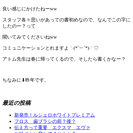
良い感じにかけたねーww
スタッフ各々思いがあっての書初めなので、なんでこの字に
したのー？って
聞いてみてくださいねww
コミュニケーションとれますよ╰(*´︶`*)╯♡
アトム先生は春に帰ってくるので、そしたら書くかなー？
ちなみに⬇︎昨年です。
最近の投稿
新発売！ルシェロホワイトプレミアム
フロス 歯ブラシの前？後？
伝え方って重要 エクスマ エヴァ