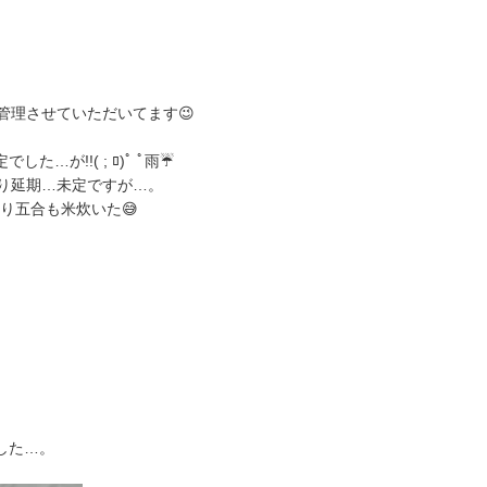
管理させていただいてます😉
が!!( ; ﾛ)ﾟ ﾟ雨☔
り延期…未定ですが…。
り五合も米炊いた😅
した…。