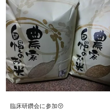
臨床研鑽会に参加😚