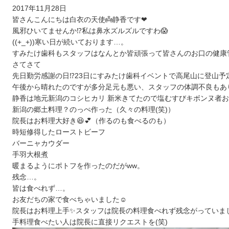
2017年11月28日
皆さんこんにちは白衣の天使👼静香です❤
風邪ひいてませんか⁉私は鼻水ズルズルですわ😱
((+_+))寒い日が続いております…。
すみたけ歯科もスタッフはなんとか皆頑張って皆さんのお口の健康
さてさて
先日勤労感謝の日⁉23日にすみたけ歯科イベントで高尾山に登山予定でした…
午後から晴れたのですが多分足元も悪い、スタッフの体調不良もあ
静香は地元新潟のコシヒカリ 新米きてたので塩むすびキボンヌ者お
新潟の郷土料理？のっぺ作った（久々の料理(笑)）
院長はお料理大好き😆💕（作るのも食べるのも）
時短修得したローストビーフ
バーニャカウダー
手羽大根煮
暖まるようにポトフを作ったのだがww。
残念…。
皆は食べれず…。
お友だちの家で食べちゃいました☺
院長はお料理上手✨スタッフは院長の料理食べれず残念がっていま
手料理食べたい人は院長に直接リクエストを(笑)