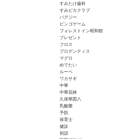
すみたけ歯科
すみピカクラブ
バグジー
ビンゴゲーム
フォレストイン昭和館
プレゼント
フロス
プロデンティス
マグロ
めでたい
ルーペ
ワカサギ
中華
中華花林
久保華図八
乳酸菌
予防
保育士
健診
初詣