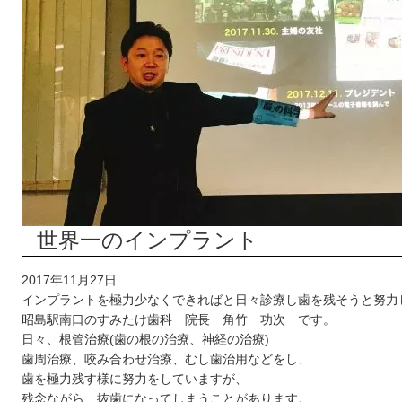
世界一のインプラント
2017年11月27日
インプラントを極力少なくできればと日々診療し歯を残そうと努力
昭島駅南口のすみたけ歯科 院長 角竹 功次 です。
日々、根管治療(歯の根の治療、神経の治療)
歯周治療、咬み合わせ治療、むし歯治用などをし、
歯を極力残す様に努力をしていますが、
残念ながら、抜歯になってしまうことがあります。